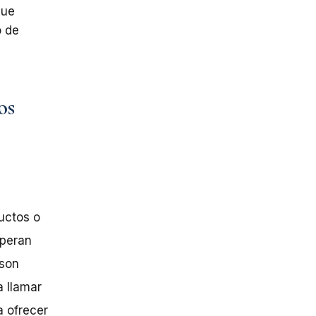
que
o
de
os
uctos
o
speran
 son
a llamar
a ofrecer