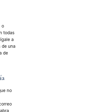
 o
n todas
ígale
a
s
de
una
a de
ía
que
no
correo
 abra