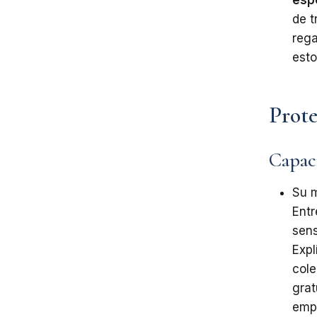
de
t
rega
est
Prote
Capac
Su
m
Entr
sens
Expl
cole
grat
emp