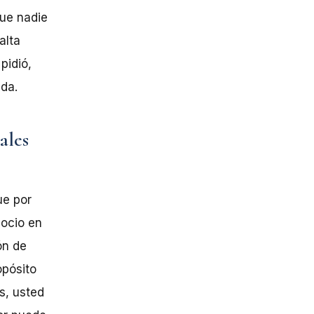
que nadie
alta
pidió,
ada.
ales
ue por
gocio en
ón de
opósito
s, usted