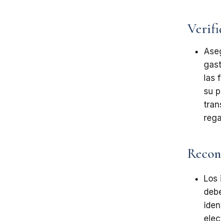
Verifi
Ase
gast
las 
su
p
tran
rega
Recono
Los 
deb
iden
elec