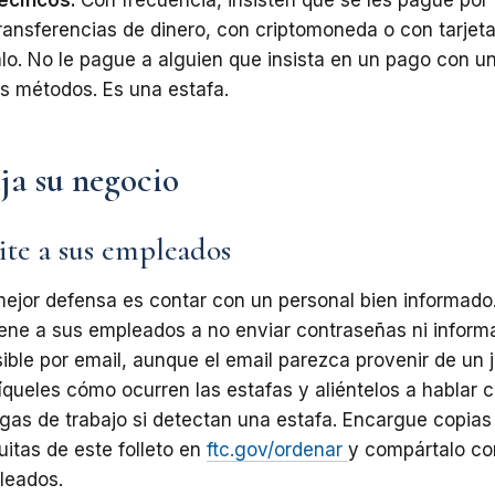
ransferencias
de
dinero,
con
criptomoneda
o con tarjet
lo. No le pague a alguien
que
insista
en
un
pago
con
u
os
métodos.
Es
una
estafa.
ja su negocio
ite a sus empleados
ejor
defensa
es
contar
con
un
personal
bien informado
ene a sus empleados a no enviar contraseñas ni inform
ible por email, aunque el email parezca provenir de un
íqueles
cómo
ocurren
las
estafas
y
aliéntelos a hablar 
gas de trabajo si detectan una estafa. Encargue copias
uitas de este folleto en
ftc.gov/ordenar
y compártalo
co
leados.