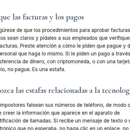
que las facturas y los pagos
gúrese
de
que
los
procedimientos
para
aprobar facturas
os sean claros y pídales a sus empleados que verifique
facturas.
Preste
atención
a
cómo
le
piden
que
pague
y
d
ersonal
que
haga
lo
mismo.
Si
le piden
un
pago
a
travé
sferencia
de
dinero, con criptomoneda, o con una tarjet
lo,
no
pague.
Es
una
estafa.
zca las estafas relacionadas a la tecnolog
impostores falsean sus números de teléfono,
de
modo
e
creer
la
información
que
aparece
en
el
aparato
de
tificación
de
llamadas. Si recibe un mensaje de texto o 
trónico
que
no
esperaba,
no
haga
clic
en
un enlace, no