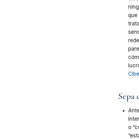
ning
que
trat
sens
rede
pare
cómo
lucr
Cibe
Sepa c
Ant
inte
o “c
“est