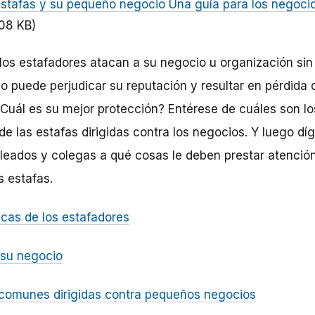
estafas y su pequeño negocio Una guía para los negoci
.08 KB)
los estafadores atacan a su negocio
u
organización
sin
so
puede
perjudicar su
r
eputación y resultar en pérdida
Cuál
es
su
mejor
protección?
Entérese
de
cuáles son lo
 de las estafas dirigidas
contra
los
negocios.
Y
luego
díg
leados
y
colegas
a
qué
cosas
le
deben
prestar atenció
s estafas.
icas de los
estafadores
su
negocio
comunes dirigidas
contra
pequeños
negocios