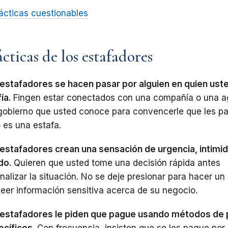
ácticas
cuestionables
ácticas de los estafadores
estafadores se hacen pasar por alguien en quien ust
ía.
Fingen estar conectados
con
una
compañía
o
una
a
gobierno
que
usted
conoce
para
convencerle
que
les
pa
o
es
una
estafa.
estafadores crean una sensación de urgencia, intimid
do.
Quieren que usted tome una decisión rápida antes
nalizar la situación. No se deje presionar para hacer un
eer información sensitiva
acerca de su negocio.
 estafadores le piden que pague usando
métodos
de
cíficos.
Con
frecuencia,
insisten
que
se
les
pague
por