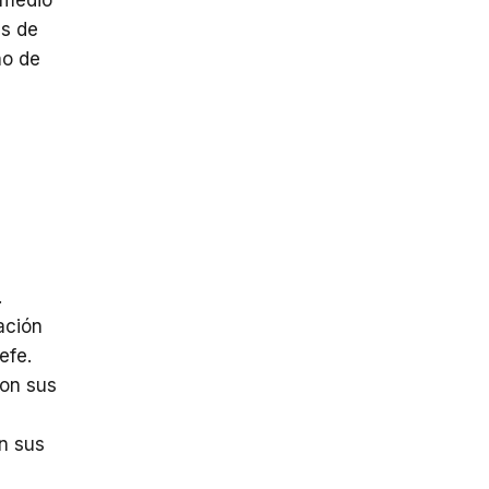
as de
no
de
.
ación
jefe.
con sus
n sus