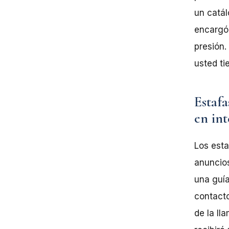
un catá
encargó
presión.
usted ti
Estafa
en int
Los esta
anuncios
una guía
contact
de la ll