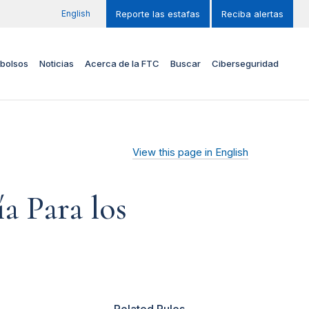
English
Reporte las estafas
Reciba alertas
bolsos
Noticias
Acerca de la FTC
Buscar
Ciberseguridad
View this page in English
a Para los
Related Rules