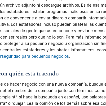
ún archivo adjunto ni
descargue
archivos.
Es
de
esa
ma
los
estafadores instalan programas maliciosos en
su re
an de convencerle a enviar dinero o compartir informac
itiva. Los estafadores
incluso
pueden
piratear
las
cuen
s sociales
de
gente
que
usted
conoce
y
enviarle
mensa
cen ser reales pero que no lo
son. Para más informació
 proteger a su pequeño negocio u organización sin fi
o
contra
los
estafadores
y
los
piratas
informáticos,
cons
rseguridad
para
pequeños negocios
.
on quién está tratando
es
de
hacer
negocio
con
una
nueva
compañía,
busque 
rnet el nombre de la compañía junto con términos com
omplaint”, si hace la
búsqueda
en
español,
use
palabras
afa”
o
“queja”.
Lea
la
opinión
de
los
demás
sobre
esa
co