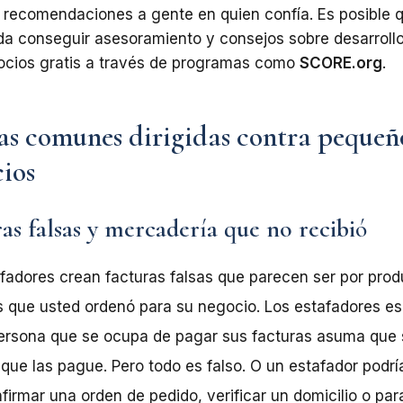
a recomendaciones a gente en quien
confía. Es posible 
da conseguir asesoramiento
y
consejos
sobre
desarroll
ocios
gratis
a través
de
programas
como
SCORE.org
.
as comunes dirigidas contra pequeñ
ios
as falsas y mercader
í
a que no recibi
ó
fadores crean facturas falsas que parecen ser
por
prod
s
que
usted
ordenó
para
su
negocio. Los estafadores e
persona que se ocupa de pagar sus facturas asuma que
que
las
pague.
Pero
todo
es
falso.
O
un
estafador
podrí
firmar una orden de pedido, verificar un domicilio o par