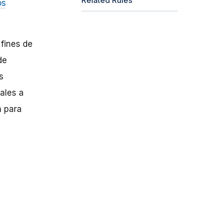
os
fines
de
de
s
ales
a
n para