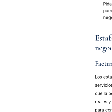
Pid
pue
neg
Estaf
negoc
Factur
Los esta
servicio
que la 
reales
y
para con