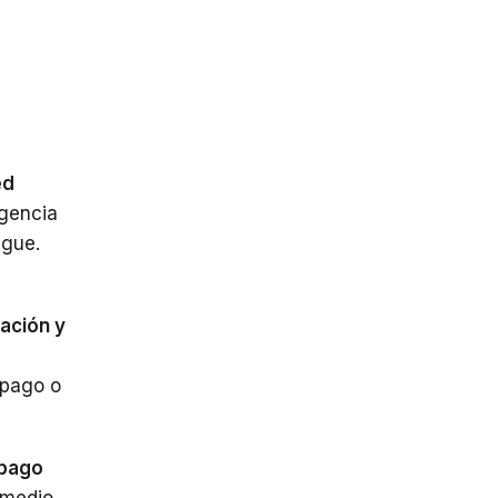
ed
gencia
gue.
ación y
 pago o
pago
medio