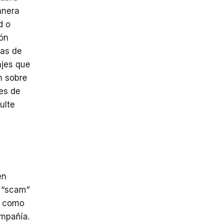
nera
d o
ión
tas
de
jes que
n sobre
nes
de
ulte
en
o “scam”
como
mpañía.