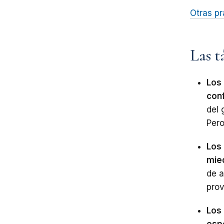
Otras
pr
Las t
Los 
conf
del
Per
Los 
mie
de
a
prov
Los
espe