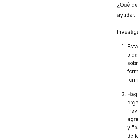
¿Qué deb
ayudar.
Investig
Esta
pida
sobr
form
form
Haga
orga
“rev
agre
y "e
de l