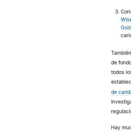
Cons
Wise
Gui
cari
También 
de fondo
todos lo
estable
de carid
investig
regulaci
Hay muc