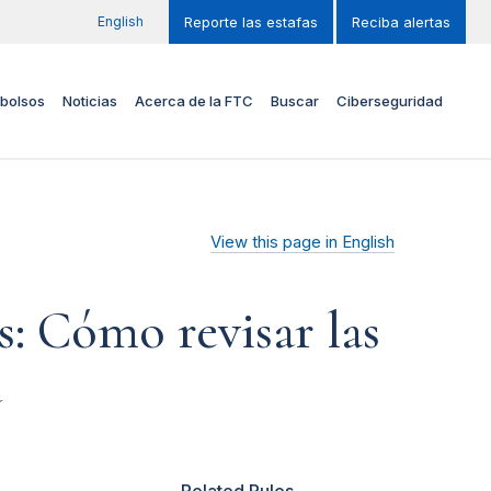
English
Reporte las estafas
Reciba alertas
bolsos
Noticias
Acerca de la FTC
Buscar
Ciberseguridad
View this page in English
: Cómo revisar las
d
Related Rules