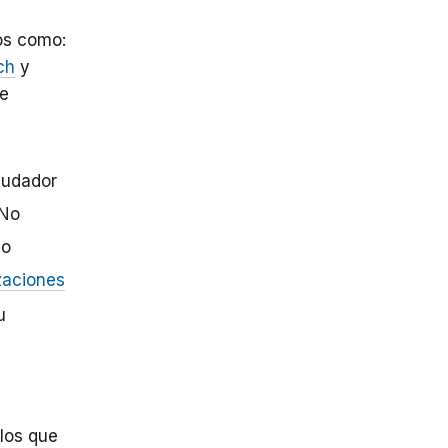
os como:
ch
y
de
audador
 No
lo
zaciones
u
los que