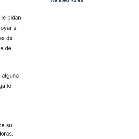
 le pidan
poyar a
es de
se de
, alguna
ga lo
de su
doras.