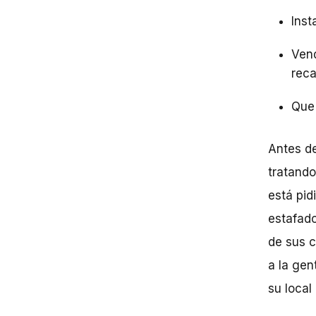
Inst
Vend
reca
Que 
Antes de
tratando
está pid
estafado
de sus c
a la gen
su local