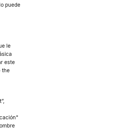
lo puede
ue le
ásica
r este
o the
”,
icación"
nombre