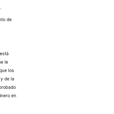
.
nto de
 está
e le
que los
y de la
aprobado
inero en