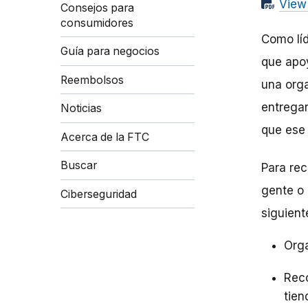
View
Consejos para
consumidores
Como líd
Guía para negocios
que apoy
Reembolsos
una orga
entregar
Noticias
que ese 
Acerca de la FTC
Buscar
Para rec
gente o 
Ciberseguridad
siguient
Orga
Reco
tien