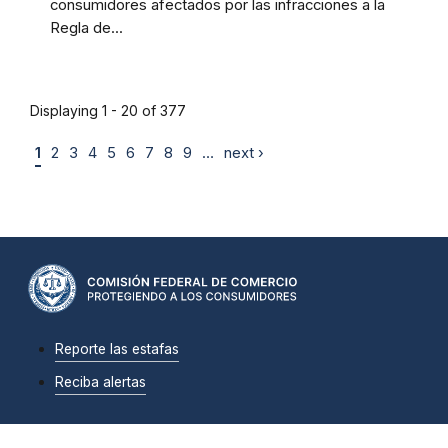
consumidores afectados por las infracciones a la
Regla de...
Displaying 1 - 20 of 377
1
2
3
4
5
6
7
8
9
…
next ›
Reporte las estafas
Reciba alertas