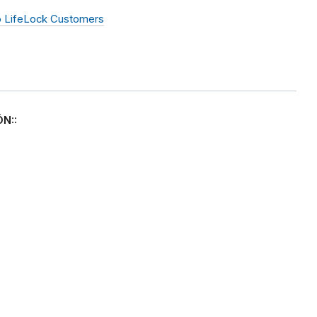
to LifeLock Customers
N::