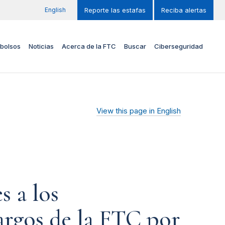
English
Reporte las estafas
Reciba alertas
bolsos
Noticias
Acerca de la FTC
Buscar
Ciberseguridad
View this page in English
s a los
argos de la FTC por