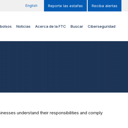
English
Reporte las estafas
Reciba alertas
bolsos
Noticias
Acerca de la FTC
Buscar
Ciberseguridad
inesses understand their responsibilities and comply