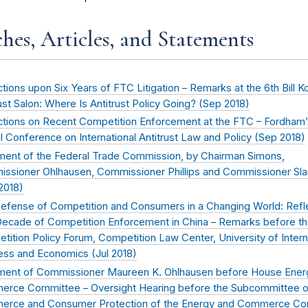
hes, Articles, and Statements
tions upon Six Years of FTC Litigation – Remarks at the 6th Bill K
ust Salon: Where Is Antitrust Policy Going? (
Sep 2018
)
ctions on Recent Competition Enforcement at the FTC – Fordham’
l Conference on International Antitrust Law and Policy (
Sep 2018
)
ment of the Federal Trade Commission, by Chairman Simons,
ssioner Ohlhausen, Commissioner Phillips and Commissioner Sla
2018
)
efense of Competition and Consumers in a Changing World: Refl
Decade of Competition Enforcement in China – Remarks before th
tition Policy Forum, Competition Law Center, University of Intern
ess and Economics (
Jul 2018
)
ment of Commissioner Maureen K. Ohlhausen before House Ener
rce Committee – Oversight Hearing before the Subcommittee on
rce and Consumer Protection of the Energy and Commerce Co