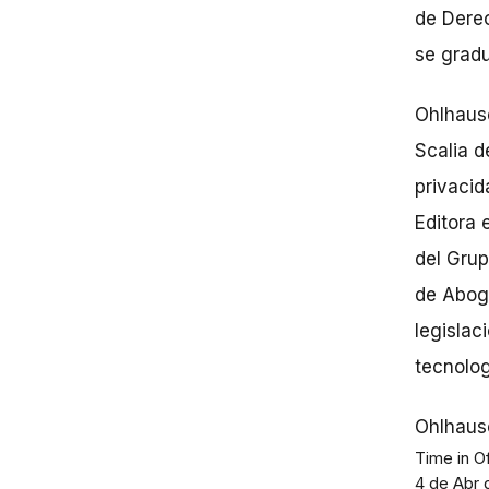
de Dere
se gradu
Ohlhause
Scalia d
privaci
Editora 
del Grup
de Aboga
legislac
tecnolog
Ohlhause
Time in O
4 de Abr 