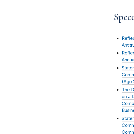
Speec
Reflec
Antitr
Refle
Annua
State
Commi
(
Ago 
The D
on a 
Compe
Busin
State
Comme
Comme