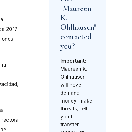
"Maureen
K.
la
Ohlhausen"
 de 2017
contacted
ciones
you?
Important:
rma
Maureen K.
Ohlhausen
vacidad,
will never
demand
money, make
threats, tell
la
you to
irectora
transfer
 de