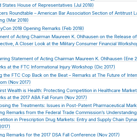
d States House of Representatives (
Jul 2018
)
cers Roundtable – American Bar Association Section of Antitrust 
ng (
Mar 2018
)
cyCon 2018 Opening Remarks (
Feb 2018
)
ment of Acting Chairman Maureen K. Ohlhausen on the Release of 
ective, A Closer Look at the Military Consumer Financial Worksho
rring Statement of Acting Chairman Maureen K. Ohlhausen (
Ene 
ks at the FTC Informational Injury Workshop (
Dic 2017
)
ng the FTC Cop Back on the Beat – Remarks at The Future of Inter
om (
Nov 2017
)
irst Wealth is Health: Protecting Competition in Healthcare Market
ks at the 2017 ABA Fall Forum (
Nov 2017
)
osing the Treatments: Issues in Post-Patent Pharmaceutical Mark
ng Remarks from the Federal Trade Commission’s Understanding
tition in Prescription Drug Markets: Entry and Supply Chain Dyn
2017
)
ng Remarks for the 2017 DSA Fall Conference (
Nov 2017
)