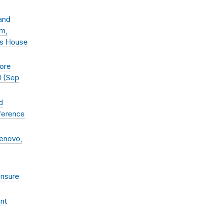
and
rm,
es House
fore
 (
Sep
d
nference
Lenovo,
ensure
nt