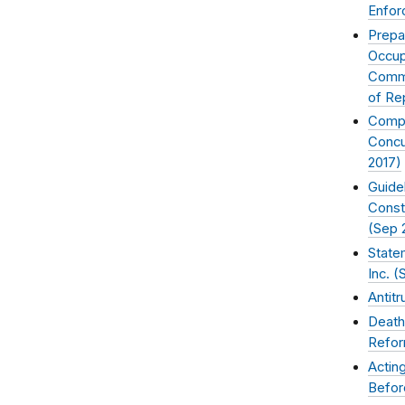
Enfor
Prepa
Occup
Comme
of Re
Compe
Concu
2017
)
Guide
Const
(
Sep 
State
Inc. (
Antitr
Death
Refor
Actin
Befor