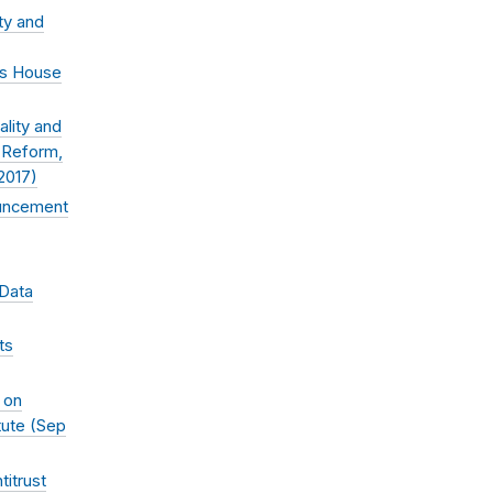
ty and
es House
lity and
y Reform,
2017
)
ouncement
 Data
ts
 on
ute (
Sep
titrust