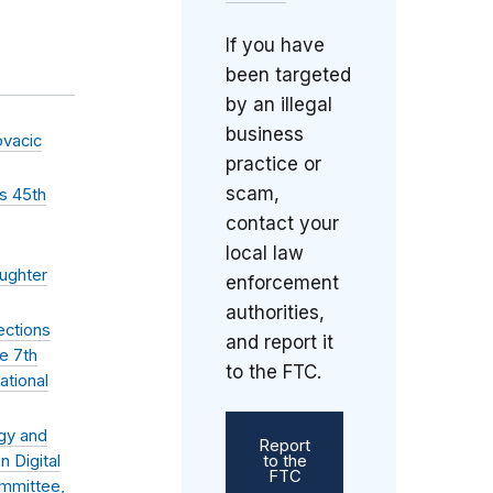
If you have
been targeted
by an illegal
business
ovacic
practice or
scam,
s 45th
contact your
local law
ughter
enforcement
authorities,
ections
and report it
e 7th
to the FTC.
ational
gy and
Report
 Digital
to the
FTC
mmittee,