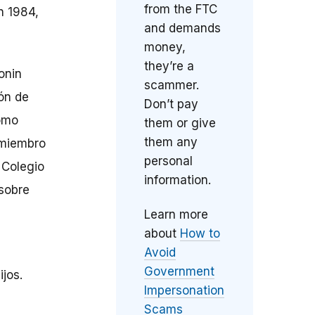
from the FTC
n 1984,
and demands
money,
they’re a
onin
scammer.
ón de
Don’t pay
como
them or give
them any
miembro
personal
 Colegio
information.
 sobre
Learn more
about
How to
Avoid
Government
jos.
Impersonation
Scams