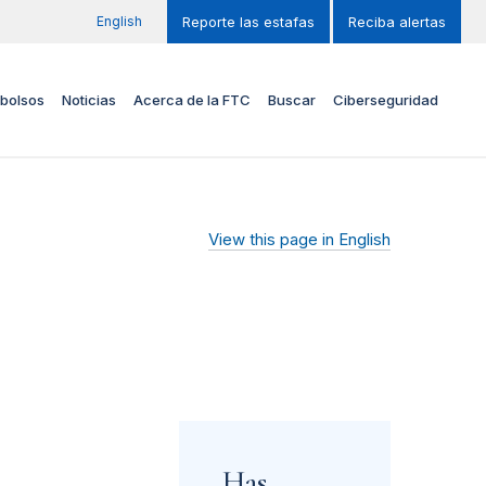
English
Reporte las estafas
Reciba alertas
bolsos
Noticias
Acerca de la FTC
Buscar
Ciberseguridad
View this page in English
Has