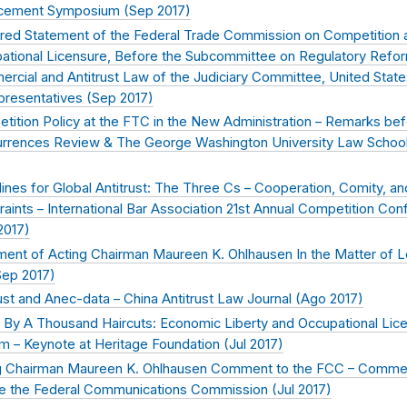
cement Symposium (
Sep 2017
)
red Statement of the Federal Trade Commission on Competition 
ational Licensure, Before the Subcommittee on Regulatory Refo
rcial and Antitrust Law of the Judiciary Committee, United Stat
presentatives (
Sep 2017
)
tition Policy at the FTC in the New Administration – Remarks be
rrences Review & The George Washington University Law School
lines for Global Antitrust: The Three Cs – Cooperation, Comity, an
raints – International Bar Association 21st Annual Competition Co
2017
)
ment of Acting Chairman Maureen K. Ohlhausen In the Matter of 
Sep 2017
)
ust and Anec-data – China Antitrust Law Journal (
Ago 2017
)
 By A Thousand Haircuts: Economic Liberty and Occupational Lic
m – Keynote at Heritage Foundation (
Jul 2017
)
g Chairman Maureen K. Ohlhausen Comment to the FCC – Comme
e the Federal Communications Commission (
Jul 2017
)