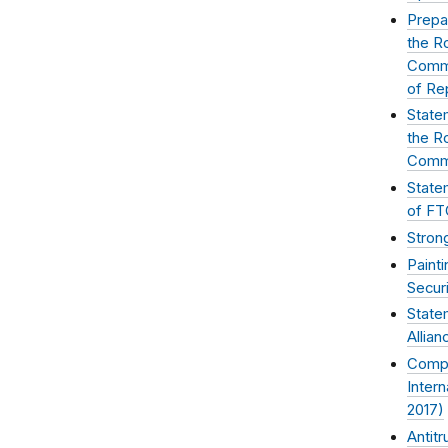
Prepa
the R
Comme
of Re
State
the R
Comme
State
of FT
Stron
Painti
Secur
State
Allian
Compe
Intern
2017
)
Antitr