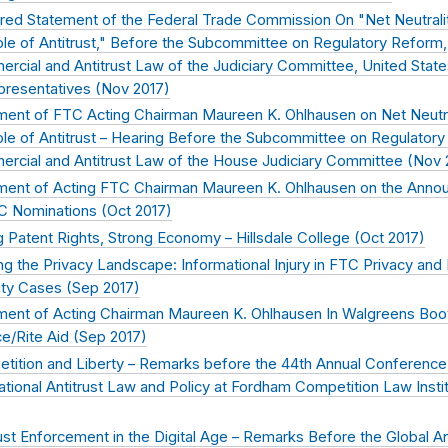
red Statement of the Federal Trade Commission On "Net Neutrali
ole of Antitrust," Before the Subcommittee on Regulatory Reform,
rcial and Antitrust Law of the Judiciary Committee, United Stat
presentatives (
Nov 2017
)
ment of FTC Acting Chairman Maureen K. Ohlhausen on Net Neutra
ole of Antitrust – Hearing Before the Subcommittee on Regulator
rcial and Antitrust Law of the House Judiciary Committee (
Nov 
ment of Acting FTC Chairman Maureen K. Ohlhausen on the Ann
C Nominations (
Oct 2017
)
g Patent Rights, Strong Economy – Hillsdale College (
Oct 2017
)
ng the Privacy Landscape: Informational Injury in FTC Privacy and
ity Cases (
Sep 2017
)
ment of Acting Chairman Maureen K. Ohlhausen In Walgreens Boo
ce/Rite Aid (
Sep 2017
)
tition and Liberty – Remarks before the 44th Annual Conference
ational Antitrust Law and Policy at Fordham Competition Law Instit
ust Enforcement in the Digital Age – Remarks Before the Global An