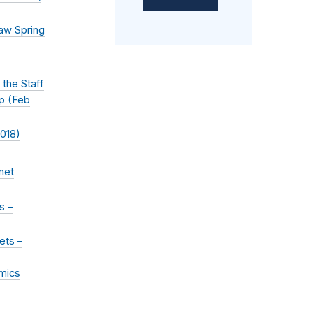
Law Spring
the Staff
p (
Feb
2018
)
net
s –
ets –
amics