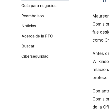
Guía para negocios
Reembolsos
Maureen
Comisión
Noticias
fue desi
Acerca de la FTC
como Ch
Buscar
Antes de
Ciberseguridad
Wilkinso
relacion
protecci
Con ante
Comisió
de la Of