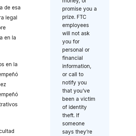
money, or
ra de esa
promise you a
prize. FTC
a legal
employees
bre
will not ask
a en la
you for
personal or
financial
os en la
information,
esempeñó
or call to
notify you
uez
that you’ve
sempeñó
been a victim
trativos
of identity
theft. If
someone
cultad
says they’re