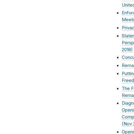
Unite
Enfor
Meeti
Priva
State
Persp
2018
)
Concu
Remar
Putti
Freed
The F
Remar
Diagn
Openi
Compe
(
Nov 
Openi